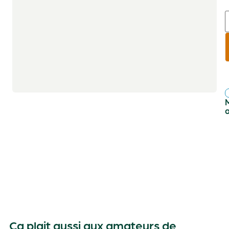
r
f
Ça plait aussi aux amateurs de