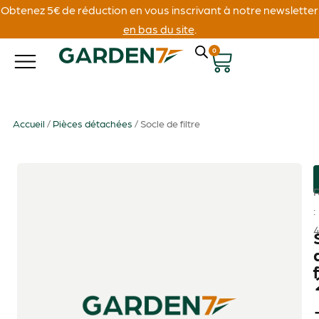
Obtenez 5€ de réduction en vous inscrivant à notre newsletter
en bas du site
.
0
Accueil
/
Pièces détachées
/ Socle de filtre
: