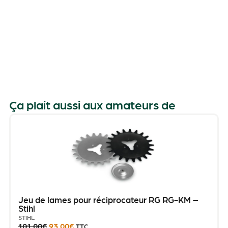
1
Ça plait aussi aux amateurs de
Jeu de lames pour réciprocateur RG RG-KM –
Stihl
STIHL
101.00
€
93.00
€
TTC