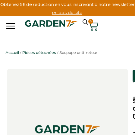
Obtenez 5€ de réduction en vous inscrivant à notre newsletter
en bas du site
.
0
Accueil
/
Pièces détachées
/ Soupape anti-retour
: