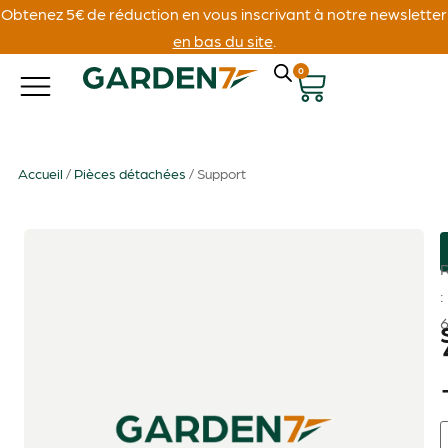
Obtenez 5€ de réduction en vous inscrivant à notre newsletter
en bas du site
.
0
Accueil
/
Pièces détachées
/ Support
: