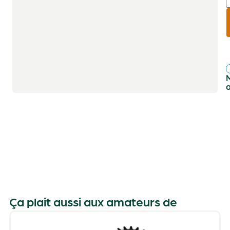
r
f
Ça plait aussi aux amateurs de