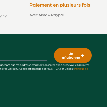
Paiement en plusieurs fois
Avec Alma & Paypal
9 59
Je
m'abonne
j’accepte que mon adresse email soit conservée afin de recevoir les dernières
lien avec Garden7. Ce site est protégé par reCAPTCHA et Google
Politique de