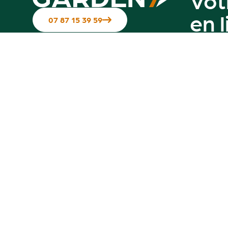
en 
07 87 15 39 59
Suivez-nous sur les réseaux
Contactez-nous
Notre g
Hotline disponible du Mardi au
vendredi de 10h à 12h & de 14h à 17h