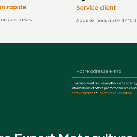
on rapide
Service client
 ou point relais
Appelez-nous au 07 87 15 3
En m’inscrivant à la newsletter de Garden7, 
informations et offres promotionnelles en 
confidentialité
et
Conditions d'utilisation
.
re Expert Motoculture