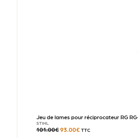
Jeu de lames pour réciprocateur RG RG
STIHL
101.00
€
93.00
€
TTC