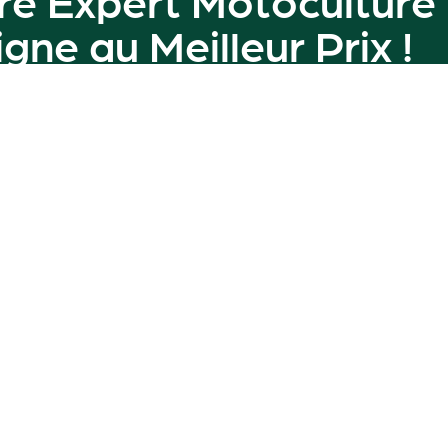
ligne au
Meilleur Prix
!
amme de machines