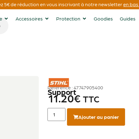
 5€ de réduction en vous inscrivant à notre newsletter
en bas 
ge
Accessoires
Protection
Goodies
Guides
STIHL
Référence : 47747905400
Support
11.20
€
TTC
Ajouter au panier