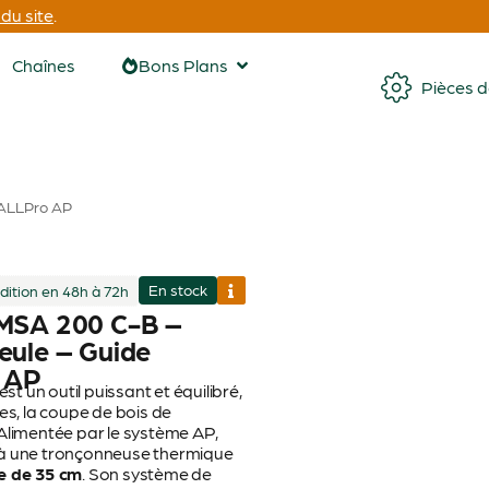
du site
.
Chaînes
Bons Plans
Pièces 
 ALLPro AP
En stock
dition en 48h à 72h
 MSA 200 C-B –
eule – Guide
 AP
 un outil puissant et équilibré,
es, la coupe de bois de
 Alimentée par le système AP,
s à une tronçonneuse thermique
e de 35 cm
. Son système de