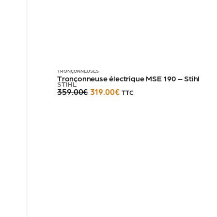
TRONÇONNEUSES
Tronçonneuse électrique MSE 190 – Stihl
STIHL
359.00
€
319.00
€
TTC