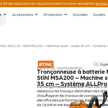
 5€ de réduction en vous inscrivant à notre newsletter
en bas 
ge
Accessoires
Protection
Goodies
Guides
 MSA 200 C-B – Stihl MSA200 – Machine seule – Guide 35 cm – Système
STIHL
Expé
Référence : MA032000010
Tronçonneuse à batterie
Stihl MSA200 – Machine s
35 cm – Système ALLPro
La tronçonneuse à batterie MSA 200 C-B est
idéal pour les travaux d’entretien des arbr
chauffage et les travaux de construction.
elle offre des performances équivalente
de 1,6 kW et est équipée d’un
guide-chaîn