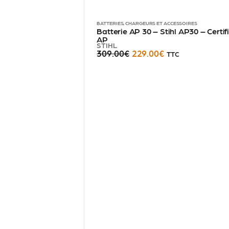
BATTERIES, CHARGEURS ET ACCESSOIRES
Batterie AP 30 – Stihl AP30 – Cert
AP
STIHL
309.00
€
229.00
€
TTC