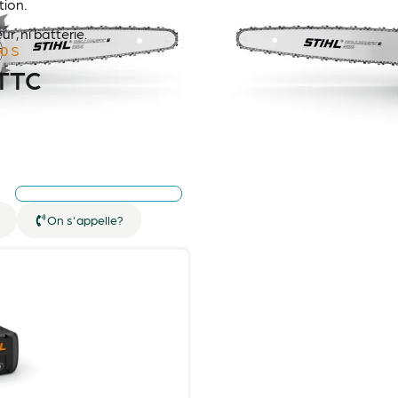
tion.
, ni batterie.
0 S
TTC
On s'appelle?