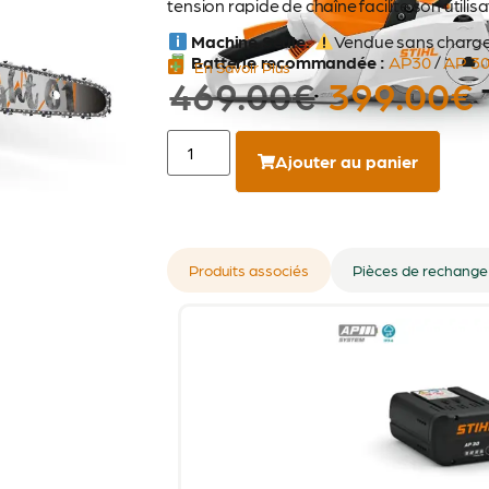
tension rapide de chaîne facilite son utilisa
Machine Seule.
Vendue sans chargeur
Batterie recommandée :
AP30
/
AP 30
En Savoir Plus
469.00
€
399.00
€
Ajouter au panier
Produits associés
Pièces de rechange