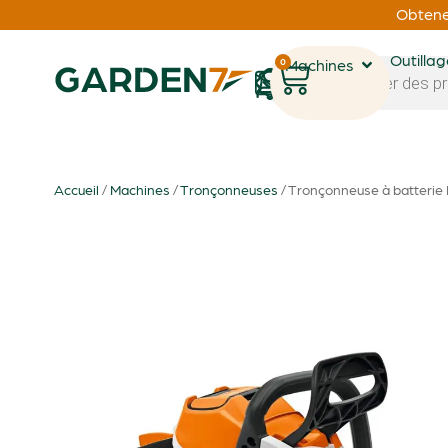
Obtenez
Outilla
0
Machines
1
Accueil
/
Machines
/
Tronçonneuses
/ Tronçonneuse à batterie