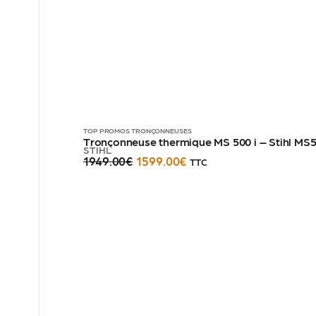
TOP PROMOS
TRONÇONNEUSES
Tronçonneuse thermique MS 500 i – Stihl MS5
STIHL
1949.00
€
1599.00
€
TTC