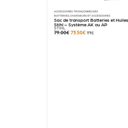
ACCESSOIRES TRONÇONNEUSES
BATTERIES, CHARGEURS ET ACCESSOIRES
Sac de transport Batteries et Huil
Stihl – Système AK ou AP
STIHL
79.00
€
73.50
€
TTC