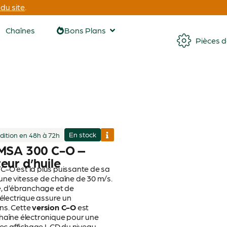
du site
.
Chaînes
Bons Plans
Pièces 
En stock
dition en 48h à 72h
 MSA 300 C-O –
eur d’huile
C-O est la plus puissante de sa
une vitesse de chaîne de 30 m/s.
e, d’ébranchage et de
électrique assure un
ns. Cette
version C-O
est
chaîne électronique pour une
avec affichage LCD du niveau.