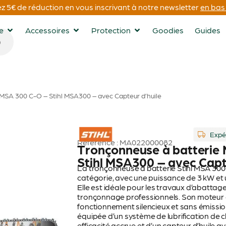
 5€ de réduction en vous inscrivant à notre newsletter
en bas 
ge
Accessoires
Protection
Goodies
Guides
MSA 300 C-O – Stihl MSA300 – avec Capteur d’huile
STIHL
Expé
Référence : MA022000082
Tronçonneuse à batterie
Stihl MSA300 – avec Capt
La tronçonneuse à batterie Stihl MSA 300 
catégorie, avec une puissance de 3 kW et 
Elle est idéale pour les travaux d’abattag
tronçonnage professionnels. Son moteur 
fonctionnement silencieux et sans émissio
équipée d’un système de lubrification de 
efficacité accrue et d’un capteur d’huile 