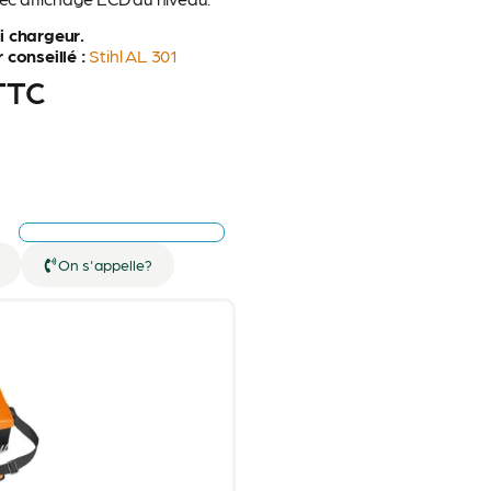
i chargeur.
 conseillé :
Stihl AL 301
TTC
On s'appelle?