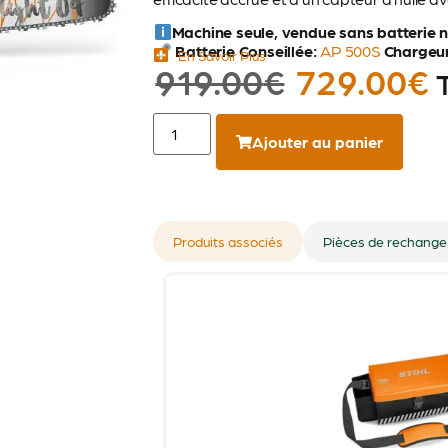
Machine seule, vendue sans batterie n
Batterie Conseillée:
AP 500S
Chargeur
En Savoir Plus
919.00
€
729.00
€
Ajouter au panier
Produits associés
Pièces de rechange