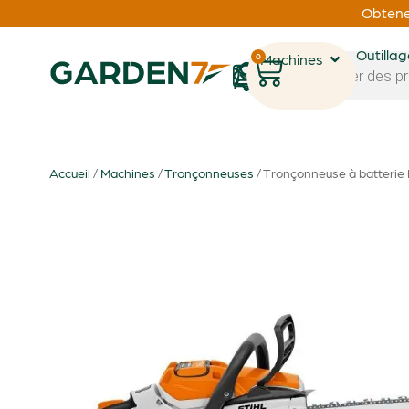
Obtenez
Outilla
0
Machines
1
Accueil
/
Machines
/
Tronçonneuses
/ Tronçonneuse à batterie 