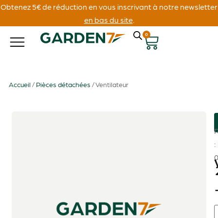
Obtenez 5€ de réduction en vous inscrivant à notre newsletter
en bas du site
.
0
Accueil
/
Pièces détachées
/ Ventilateur
: