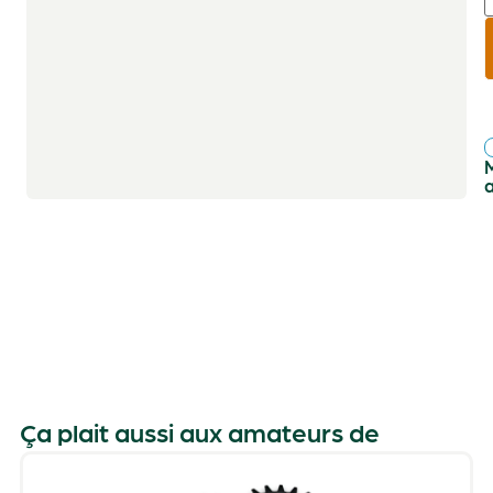
r
f
Ça plait aussi aux amateurs de