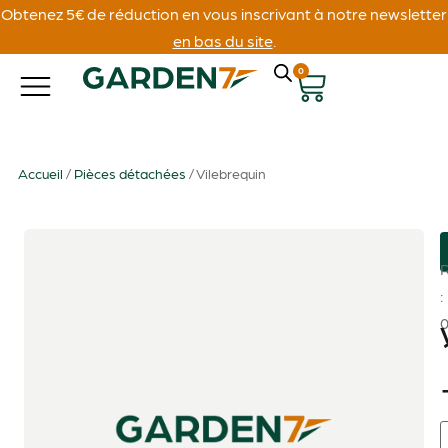
Obtenez 5€ de réduction en vous inscrivant à notre newsletter
en bas du site
.
0
Accueil
/
Pièces détachées
/ Vilebrequin
: