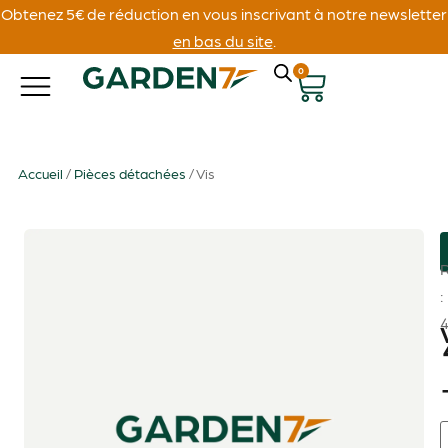
Obtenez 5€ de réduction en vous inscrivant à notre newsletter
en bas du site
.
0
Accueil
/
Pièces détachées
/ Vis
: