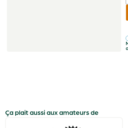
r
f
Ça plait aussi aux amateurs de