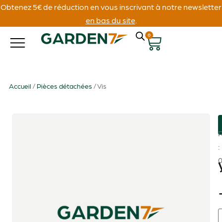
Obtenez 5€ de réduction en vous inscrivant à notre newsletter
en bas du site
.
0
Accueil
/
Pièces détachées
/ Vis
: