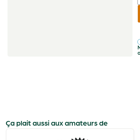
r
f
Ça plait aussi aux amateurs de