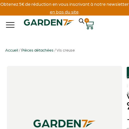
Obtenez 5€ de réduction en vous inscrivant à notre newsletter
en bas du site
.
0
Accueil
/
Pièces détachées
/ Vis creuse
: