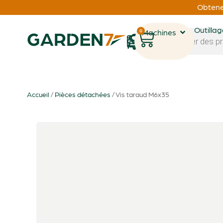
Obtenez
Outilla
0
Machines
1
Accueil
/
Pièces détachées
/ Vis taraud M6x35