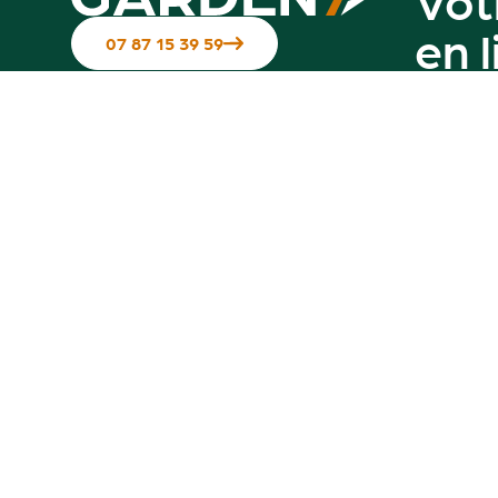
en 
07 87 15 39 59
Suivez-nous sur les réseaux
Contactez-nous
Notre g
Hotline disponible du Mardi au
vendredi de 10h à 12h & de 14h à 17h