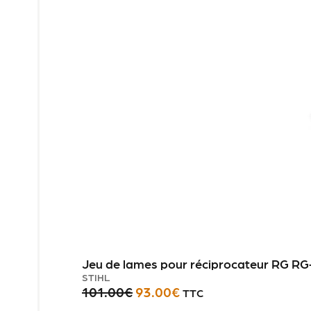
Jeu de lames pour réciprocateur RG RG
STIHL
101.00
€
93.00
€
TTC