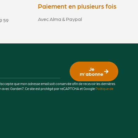
Paiement en plusieurs fois
Avec Alma & Paypal
9 59
Je
m'abonne
j’accepte que mon adresse email soit conservée afin de recevoir les dernières
lien avec Garden7. Ce site est protégé par reCAPTCHA et Google
Politique de