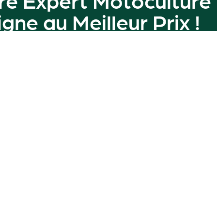
ligne au
Meilleur Prix
!
amme de machines