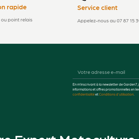
on rapide
Service client
 ou point relais
Appelez-nous au 07 87 15 3
En m’inscrivant à la newsletter de Garden7, 
informations et offres promotionnelles en 
confidentialité
et
Conditions d'utilisation
.
re Expert Motoculture