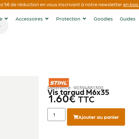
 5€ de réduction en vous inscrivant à notre newsletter
en bas 
ge
Accessoires
Protection
Goodies
Guides
STIHL
Référence : 90394881300
Vis taraud M6x35
1.60
€
TTC
Ajouter au panier