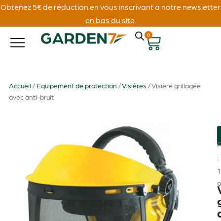
Obtenez 5€ de réduction en vous inscrivant à notre newsletter
en bas du site
.
0
Accueil
/
Equipement de protection
/
Visières
/ Visière grillagée
avec anti-bruit
:
1