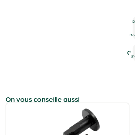
P
re
s'
On vous conseille aussi