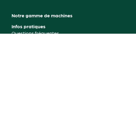
Notre gamme de machines
Infos pratiques
Questions fréquentes
Astuces et conseils jardinage
Mon compte
Où nous trouver
Contactez-nous
Rétractation
© 2026 Garden7
Propulsé
Mentions légales
par l'agence
Politique de confidentialité
web Marque
CGV
Politique de cookies
Digitale