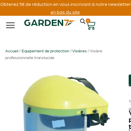
Obtenez 5€ de réduction en vous inscrivant à notre newsletter
en bas du site
.
0
Accueil
/
Equipement de protection
/
Visières
/ Visière
professionnelle translucide
:
1
C