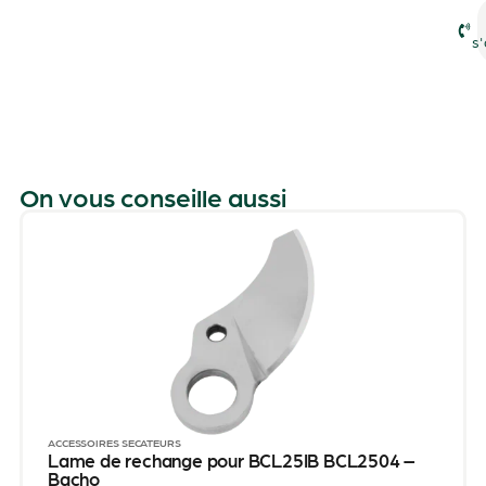
s'
On vous conseille aussi
ACCESSOIRES SÉCATEURS
Lame de rechange pour BCL25IB BCL2504 –
Bacho