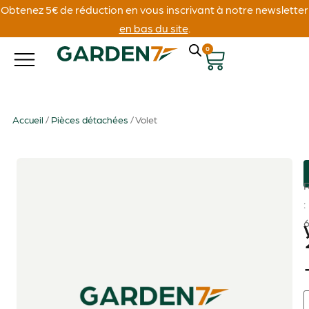
Obtenez 5€ de réduction en vous inscrivant à notre newsletter
en bas du site
.
0
Accueil
/
Pièces détachées
/ Volet
: