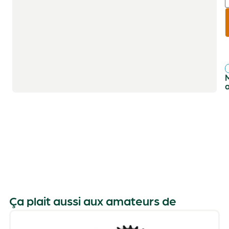
r
f
Ça plait aussi aux amateurs de