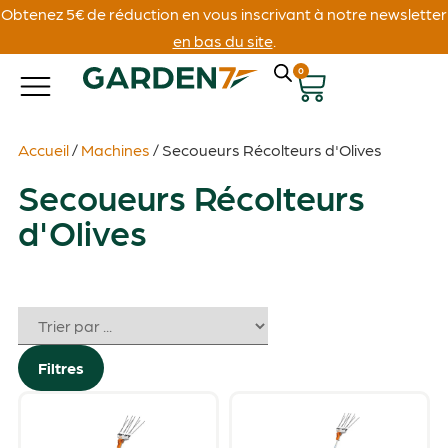
Obtenez 5€ de réduction en vous inscrivant à notre newsletter
en bas du site
.
0
Accueil
/
Machines
/ Secoueurs Récolteurs d'Olives
Secoueurs Récolteurs
d'Olives
Filtres