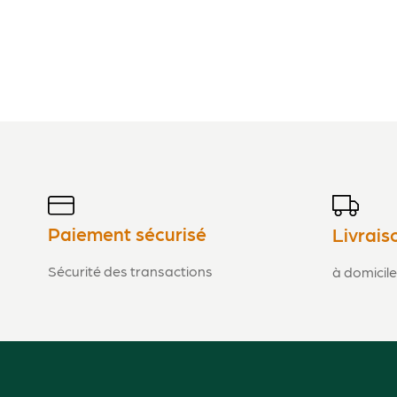
Vis cylindrique IS-M6x14
Vis cylindrique IS-
90223411270
90223411300
1.30
€
TTC
1.30
€
TTC
Ajouter au panier
Ajouter au panier
Vis combin2e m4x8
Vis à tête bombée 
00139509600
90273181950
39.50
€
TTC
2.40
€
TTC
Ajouter au panier
Ajouter au panier
Vis à tête bombée M6x16
Vis à tête bombée 
Paiement sécurisé
Livrais
90270681280
90270681400
1.30
€
TTC
1.90
€
TTC
Sécurité des transactions
à domicile
Ajouter au panier
Ajouter au panier
Vis à tête bombée
Vis à six pans M6x3
VB039518200
90083191380
1.20
€
TTC
1.70
€
TTC
Ajouter au panier
Ajouter au panier