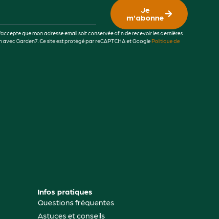
Je
m'abonne
j’accepte que mon adresse email soit conservée afin de recevoir les dernières
lien avec Garden7. Ce site est protégé par reCAPTCHA et Google
Politique de
Infos pratiques
Questions fréquentes
Astuces et conseils