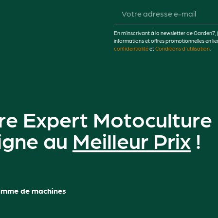
En m’inscrivant à la newsletter de Garden7, 
informations et offres promotionnelles en 
confidentialité
et
Conditions d'utilisation
.
o
re Expert Motoculture
ligne au
Meilleur Prix
!
amme de machines