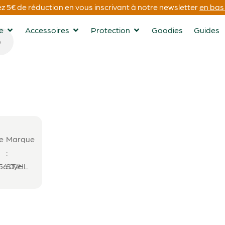
 5€ de réduction en vous inscrivant à notre newsletter
en bas 
ge
Accessoires
Protection
Goodies
Guides
e
Marque
:
56.0yc
STIHL
0