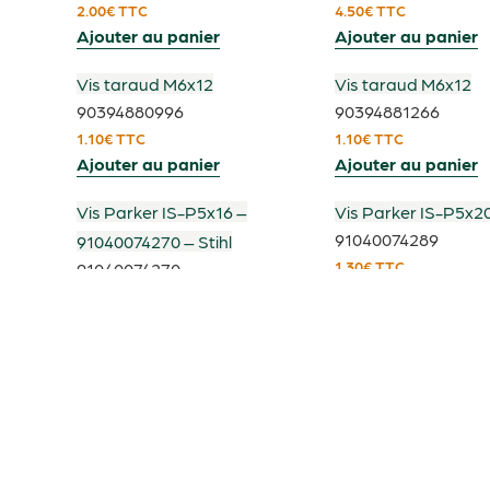
2.00
€
TTC
4.50
€
TTC
Ajouter au panier
Ajouter au panier
Vis taraud M6x12
Vis taraud M6x12
90394880996
90394881266
1.10
€
TTC
1.10
€
TTC
Ajouter au panier
Ajouter au panier
Vis Parker IS-P5x16 –
Vis Parker IS-P5x2
91040074289
91040074270 – Stihl
1.30
€
TTC
91040074270
Ajouter au panier
1.30
€
TTC
Ajouter au panier
Vis IS-TT6x20
Vis de serrage
90700104430
63787037500
1.30
€
TTC
24.20
€
TTC
Ajouter au panier
Ajouter au panier