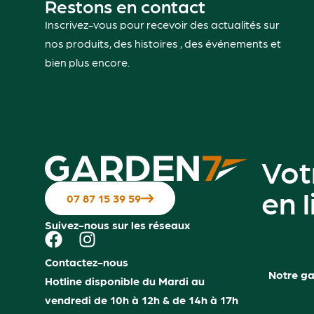
Restons en contact
Vis à six pans M10x50-10.9-
Tuyau purge d’huile
Inscrivez-vous pour recevoir des actualités sur
00136409400
KLR
nos produits, des histoires , des événements et
32.10
€
TTC
90083482460
bien plus encore.
Ajouter au panier
2.70
€
TTC
Ajouter au panier
Tube polymere 15×750 mm
Transmission hydr
63787660500
63746400100
3.80
€
TTC
389.00
€
TTC
Vot
Ajouter au panier
Ajouter au panier
en 
07 87 15 39 59
Tole de protection
Serre cables
62416432701
42237013300
Suivez-nous sur les réseaux
3.80
€
TTC
1.10
€
TTC
Ajouter au panier
Ajouter au panier
Contactez-nous
Notre g
Hotline disponible du Mardi au
Segments a crans
Segment a cran
vendredi de 10h à 12h & de 14h à 17h
63787086200
63757086220