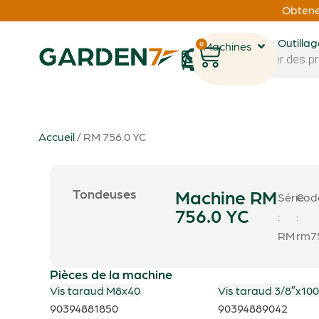
Obtenez
Outilla
0
Machines
1
Accueil
/ RM 756.0 YC
Machine RM
Tondeuses
Série
Cod
756.0 YC
:
:
RM
rm7
Pièces de la machine
Vis taraud M8x40
Vis taraud 3/8″x10
90394881850
90394889042