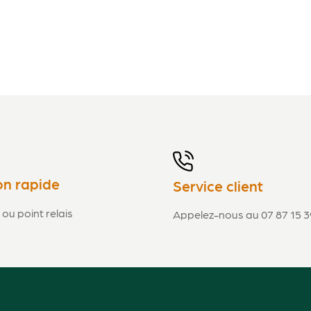
M6x20
M8x50-8.8
M6x40-4.6
on rapide
Service client
 ou point relais
Appelez-nous au 07 87 15 3
5