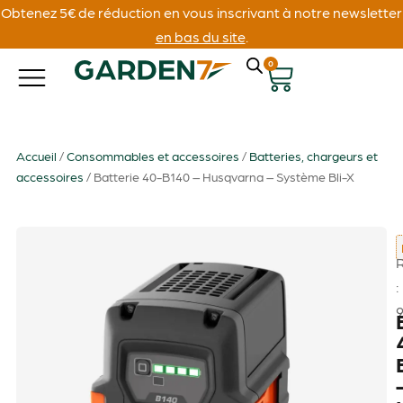
Obtenez 5€ de réduction en vous inscrivant à notre newsletter
en bas du site
.
0
Accueil
/
Consommables et accessoires
/
Batteries, chargeurs et
accessoires
/ Batterie 40-B140 – Husqvarna – Système Bli-X
: