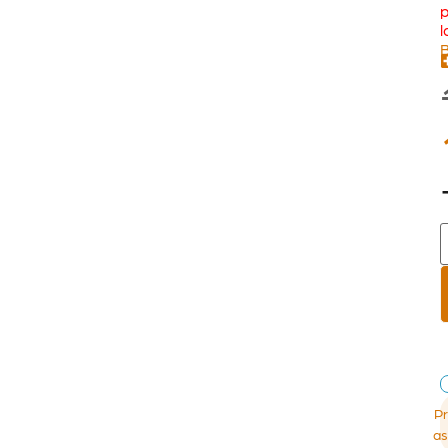
l
B
Pr
as