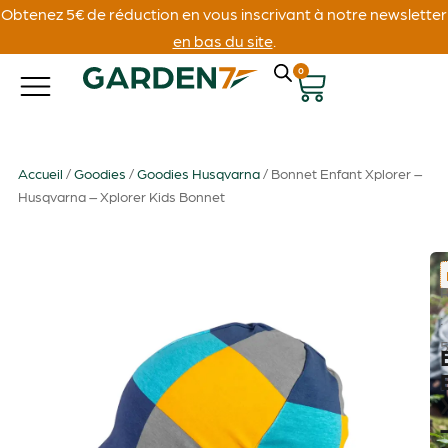
Obtenez 5€ de réduction en vous inscrivant à notre newsletter
en bas du site
.
0
Accueil
/
Goodies
/
Goodies Husqvarna
/ Bonnet Enfant Xplorer –
Husqvarna – Xplorer Kids Bonnet
: