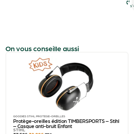
s'
On vous conseille aussi
GOODIES STIHL
PROTÈGE-OREILLES
Protège-oreilles édition TIMBERSPORTS – Stihl
– Casque anti-bruit Enfant
STIHL