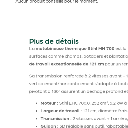
Aucun produit conseillé pour le moment.
Plus de détails
La
motobineuse thermique Stihl MH 700
est la
surfaces comme champs, potagers et plantations 
de travail exceptionnelle de 121 cm
pour un re
Sa transmission renforcée à 2 vitesses avant + 1
verticalement/horizontalement s’adapte à toutes l
pivotant à 180° assurent un bêchage profond et
Moteur :
Stihl EHC 700.0, 252 cm³, 5,2 kW à 
Largeur de travail :
121 cm, diamètre frais
Transmission :
2 vitesses avant + 1 arrière,
Guidon :
3D réglable sans outil, rabattabl