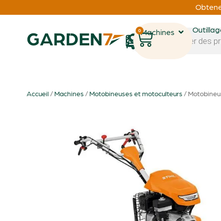
Obtenez
Outilla
0
Machines
1
Accueil
/
Machines
/
Motobineuses et motoculteurs
/ Motobineu