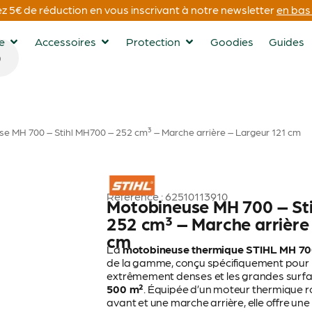
 5€ de réduction en vous inscrivant à notre newsletter
en bas 
ge
Accessoires
Protection
Goodies
Guides
se MH 700 – Stihl MH700 – 252 cm³ – Marche arrière – Largeur 121 cm
STIHL
Référence : 62510113910
Motobineuse MH 700 – St
252 cm³ – Marche arrière
cm
La
motobineuse thermique STIHL MH 7
de la gamme, conçu spécifiquement pour l
extrêmement denses et les grandes surfac
500 m²
. Équipée d’un moteur thermique 
avant et une marche arrière, elle offre une 