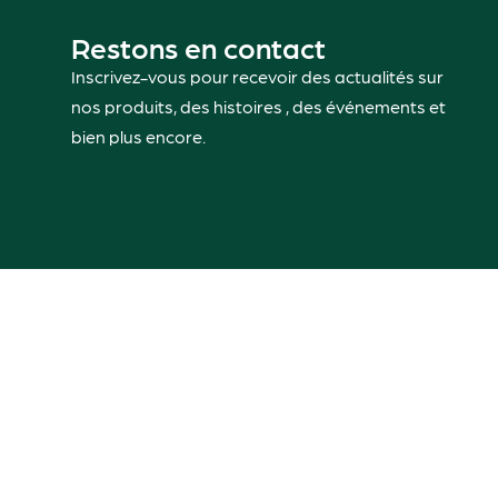
Restons en contact
Inscrivez-vous pour recevoir des actualités sur
nos produits, des histoires , des événements et
bien plus encore.
Vot
en 
07 87 15 39 59
Suivez-nous sur les réseaux
Contactez-nous
Notre g
Hotline disponible du Mardi au