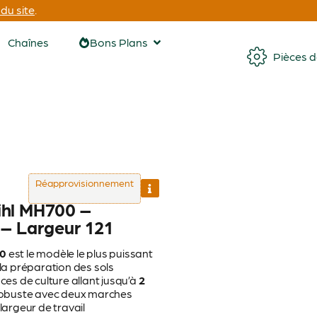
du site
.
Chaînes
Bons Plans
Pièces 
Réapprovisionnement
ihl MH700 –
 – Largeur 121
00
est le modèle le plus puissant
a préparation des sols
es de culture allant jusqu’à
2
robuste avec deux marches
largeur de travail