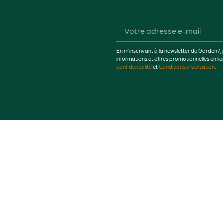
En m’inscrivant à la newsletter de Garden7, 
informations et offres promotionnelles en 
confidentialité
et
Conditions d'utilisation
.
re Expert Motoculture
ligne au
Meilleur Prix
!
amme de machines