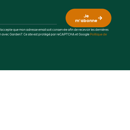
Je
m'abonne
j’accepte que mon adresse email soit conservée afin de recevoir les dernières
lien avec Garden7. Ce site est protégé par reCAPTCHA et Google
Politique de
Infos pratiques
Questions fréquentes