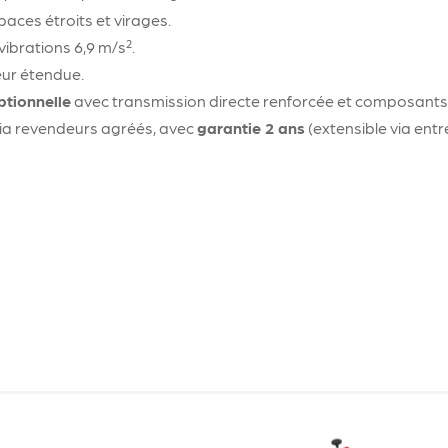
aces étroits et virages.
vibrations 6,9 m/s².
eur étendue.
ptionnelle
avec transmission directe renforcée et composants
via revendeurs agréés, avec
garantie 2 ans
(extensible via entr