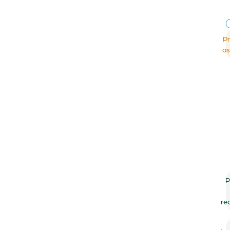
Pr
as
P
re