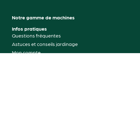
Notre gamme de machines
Infos pratiques
Questions fréquentes
Astuces et conseils jardinage
Mon compte
Où nous trouver
Contactez-nous
Rétractation
© 2026 Garden7
Propulsé
Mentions légales
par l'agence
Politique de confidentialité
web Marque
CGV
Politique de cookies
Digitale