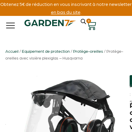
Obtenez 5€ de réduction en vous inscrivant à notre newsletter
en bas du site
.
0
Accueil
/
Equipement de protection
/
Protège-oreilles
/ Protège-
oreilles avec visière plexiglas – Husqvarna
: