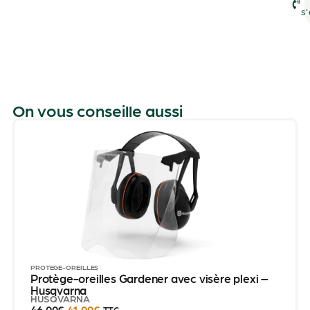
s'
On vous conseille aussi
PROTÈGE-OREILLES
Protège-oreilles Gardener avec visère plexi –
Husqvarna
HUSQVARNA
46.00
€
41.00
€
TTC