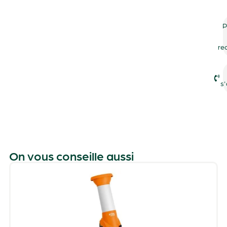
P
re
s'
On vous conseille aussi