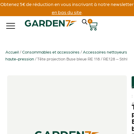
Obtenez 5€ de réduction en vous inscrivant à notre newsletter
en bas du site
.
0
Accueil
/
Consommables et accessoires
/
Accessoires nettoyeurs
haute-pression
/ Tête projection Buse bleue RE 118 / RE128 – Stihl
: